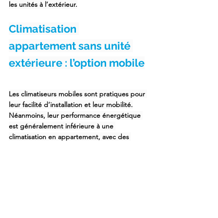
les unités à l’extérieur.
Climatisation 
appartement sans unité 
extérieure : l’option mobile
Les 
climatiseurs mobiles
 sont pratiques pour 
leur 
facilité d’installation et leur mobilité.
Néanmoins, leur performance énergétique 
est généralement inférieure à une 
climatisation en appartement
, avec des 
COP autour de 2,5 à 3,0, ce qui peut 
entraîner une consommation d’énergie plus 
élevée.
Les
 climatiseurs mobiles en appartement
nécessitent également une évacuation de 
l’air chaud, souvent par un tuyau flexible, ce 
qui peut poser des problèmes d’efficacité 