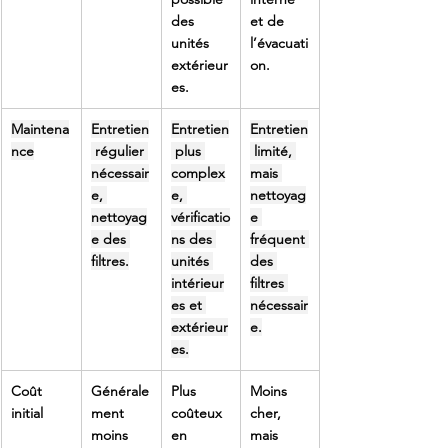
des 
et de 
unités 
l’évacuati
extérieur
on.
es.
Maintena
Entretien
Entretien
Entretien
nce
 régulier 
 plus 
 limité, 
nécessair
complex
mais 
e, 
e, 
nettoyag
nettoyag
vérificatio
e 
e des 
ns des 
fréquent 
filtres.
unités 
des 
intérieur
filtres 
es et 
nécessair
extérieur
e.
es.
Coût 
Générale
Plus 
Moins 
initial
ment 
coûteux 
cher, 
moins 
en 
mais 