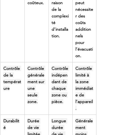
coûteux.
raison 
peut 
de la 
nécessite
complexi
r des 
té 
coûts 
d’installa
addition
tion.
nels 
pour 
l’évacuati
on.
Contrôle 
Contrôle 
Contrôle 
Contrôle 
de la 
générale
indépen
limité à 
températ
ment sur 
dant de 
la zone 
ure
une 
chaque 
immédiat
seule 
zone ou 
e de 
zone.
pièce.
l’appareil
.
Durabilit
Durée 
Longue 
Générale
é
de vie 
durée 
ment 
limitée 
de vie, 
moins 