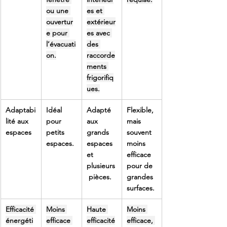
ou une 
es et 
ouvertur
extérieur
e pour 
es avec 
l’évacuati
des 
on.
raccorde
ments 
frigorifiq
ues.
Adaptabi
Idéal 
Adapté 
Flexible, 
lité aux 
pour 
aux 
mais 
espaces
petits 
grands 
souvent 
espaces.
espaces 
moins 
et 
efficace 
plusieurs
pour de 
 pièces.
grandes 
surfaces.
Efficacité 
Moins 
Haute 
Moins 
énergéti
efficace 
efficacité
efficace, 