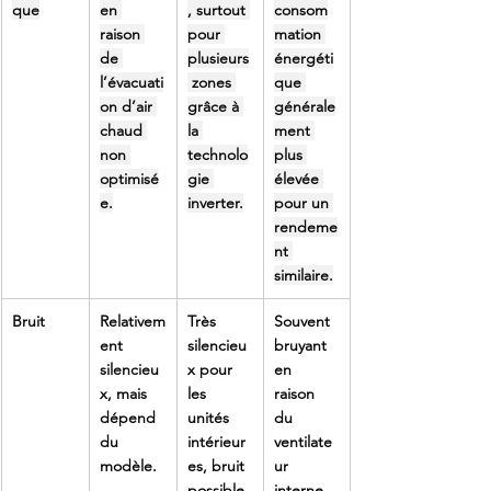
que
en 
, surtout 
consom
raison 
pour 
mation 
de 
plusieurs
énergéti
l’évacuati
 zones 
que 
on d’air 
grâce à 
générale
chaud 
la 
ment 
non 
technolo
plus 
optimisé
gie 
élevée 
e.
inverter.
pour un 
rendeme
nt 
similaire.
Bruit
Relativem
Très 
Souvent 
ent 
silencieu
bruyant 
silencieu
x pour 
en 
x, mais 
les 
raison 
dépend 
unités 
du 
du 
intérieur
ventilate
modèle.
es, bruit 
ur 
possible 
interne 