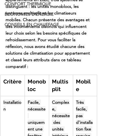
CONFORT THERMIQUE
distinguent : les unités monoblocs, les 
systèmes multisplit et les climatiseurs 
ÉCONOMIES D'ÉNERGIE
mobiles. Chacun présente des avantages et 
CONSEILS EN CHAUFFAGE
des inconvénients distincts qui influencent 
leur choix selon les besoins spécifiques de 
refroidissement. Pour vous faciliter la 
réflexion, nous avons étudié chacune des 
solutions de climatisation pour appartement
et classé leurs attributs dans ce tableau 
comparatif :
Critère
Monob
Multis
Mobil
loc
plit
e
Installatio
Facile, 
Complex
Très 
n
nécessite
e, 
facile, 
nécessite
pas 
uniquem
 des 
d’installa
ent une 
unités 
tion fixe 
fenêtre 
intérieur
requise.