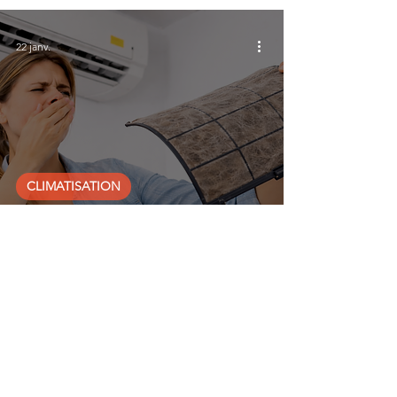
22 janv.
CLIMATISATION
Ma climatisation dégage une
mauvaise odeur : explications et
solutions !