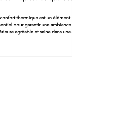
onfort thermique est un élément
sentiel pour garantir une ambiance
térieure agréable et saine dans une
bitation. Mais qu’est-ce que le confort
rmique et quels sont les critères à
endre en compte pour l’optimiser ?
couvrez les réponses à ces questions
s cet article. Qu’est-ce que le confort
ermique ? Le confort thermique est la
sation de bien-être ressentie par les
cupants d’une maison ou d’un
timent en fonction des conditions
matiques et de la
savoir plus sur Climtec
act