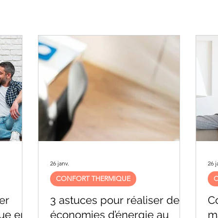
26 janv.
26 j
CONFORT THERMIQUE
C
er
3 astuces pour réaliser des
C
que en
économies d’énergie au
ma