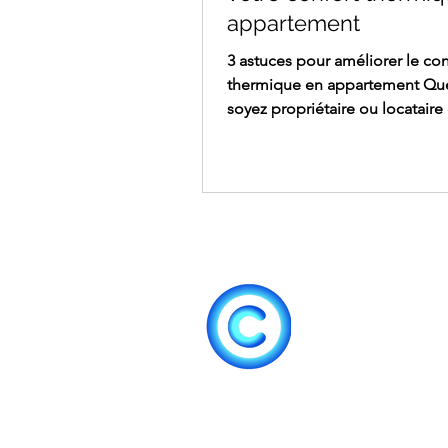
appartement
3 astuces pour améliorer le con
thermique en appartement Qu
soyez propriétaire ou locataire
appartement, l’optimisation du
thermique peut être un vrai déf
L’isolation inadéquate, les cour
et les températures extrêmes 
rendre la vie désagréable, surt
pendant l’hiver ou l’été. Cepend
existe des astuces simples et e
pour améliorer le confort ther
dans votre appartement. 1. Con
thermique en appartement : m
Nos prestations
A
Gammes de produit