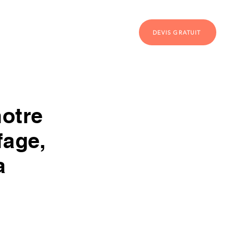
Société
Contact
DEVIS GRATUIT
notre
fage,
a