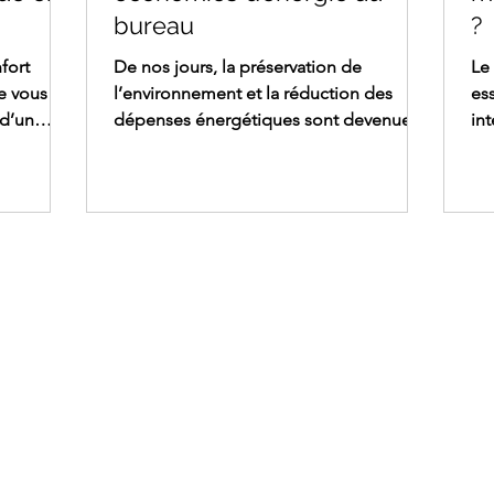
bureau
?
fort
De nos jours, la préservation de
Le c
e vous
l’environnement et la réduction des
es
 d’un
dépenses énergétiques sont devenues
in
 confort
des préoccupations majeures. Dans ce
ha
i.
contexte, il est essentiel d’adopter des
the
ants d’air
gestes simples pour minimiser la
pr
peuvent
consommation d’énergie au travail. Cet
Dé
out
article vous propose quelques conseils
dan
ant, il
pratiques afin de contribuer à une
th
fficaces
démarche écologique et économique
sen
mique
dans votre entreprise. Économies
oc
fort
d’énergie au bureau : sensibilisez les
bâ
aximi
salariés aux enjeux environnementaux
cli
Pour com
ctualités
Assistance
En 
Cont