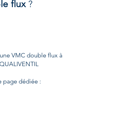
e flux
?
 d'une VMC double flux à
pe QUALIVENTIL
re page dédiée :