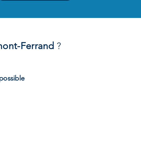
mont-Ferrand
?
 possible