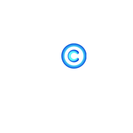
Nos prestations
A
Gammes de produit
Cl
Climatisation
Po
Chauffage
Co
Co
Réalisation
Dépannage
Éc