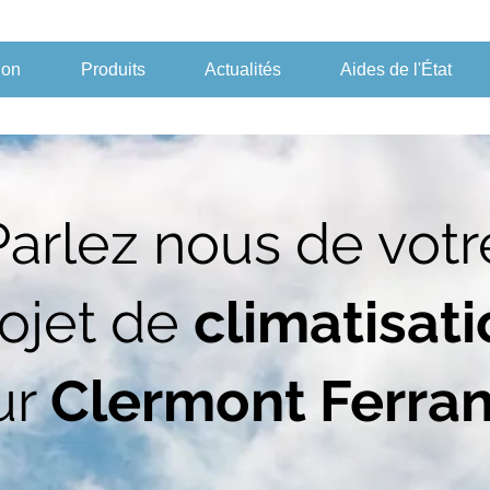
ion
Produits
Actualités
Aides de l'État
Parlez nous de votr
ojet de
climatisat
ur
Clermont Ferra