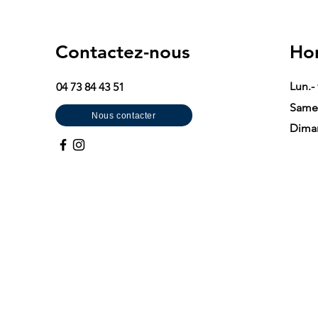
Contactez-nous
Hor
Lun.-
04 73 84 43 51
Same
Nous contacter
Dima