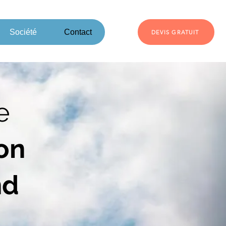
Société
Contact
DEVIS GRATUIT
e
ion
nd