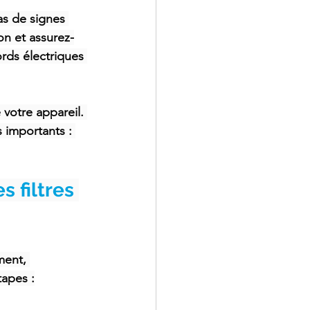
as de signes 
on et assurez-
ords électriques 
votre appareil. 
 importants : 
 filtres 
ment, 
tapes :