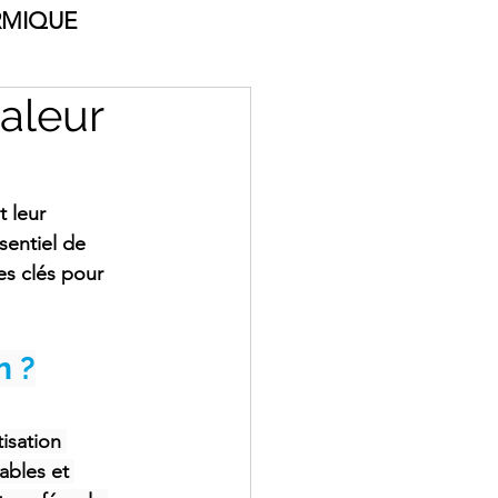
RMIQUE
aleur
 leur 
sentiel de 
es clés pour 
n ?
isation 
ables et 