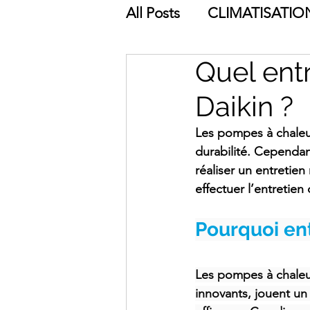
All Posts
CLIMATISATIO
Quel ent
ÉCONOMIES D'ÉNERGI
Daikin ?
Les pompes à chaleur
durabilité. Cependan
réaliser un entretien
effectuer l’entretie
Pourquoi ent
Les pompes à chaleur
innovants, jouent un