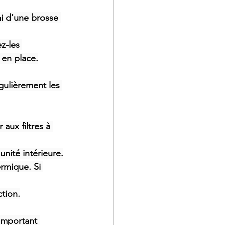
ni d’une brosse 
z-les 
 en place.
gulièrement les 
aux filtres à 
unité intérieure.
ermique. Si 
ction.
important 