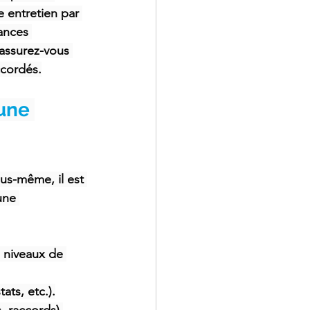
 entretien par 
ances 
 assurez-vous 
ccordés.
une 
us-même, il est 
une 
s niveaux de 
ats, etc.).