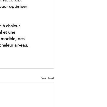
, raccords).
pour optimiser 
 à chaleur 
l et une 
 modèle, des 
haleur air-eau, 
Voir tout