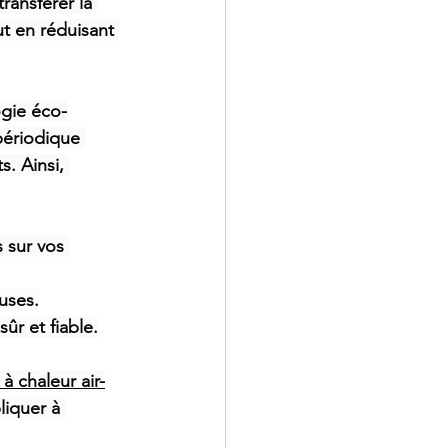
ransférer la 
t en réduisant 
ogie éco-
périodique 
. Ainsi, 
 sur vos 
uses.
ûr et fiable.
 chaleur air-
liquer à 