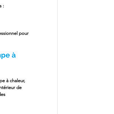
 :
fessionnel pour 
mpe à 
e à chaleur, 
intérieur de 
des 