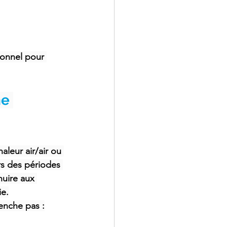
ionnel pour 
e 
leur air/air ou 
ors des périodes 
uire aux 
e.
enche pas :