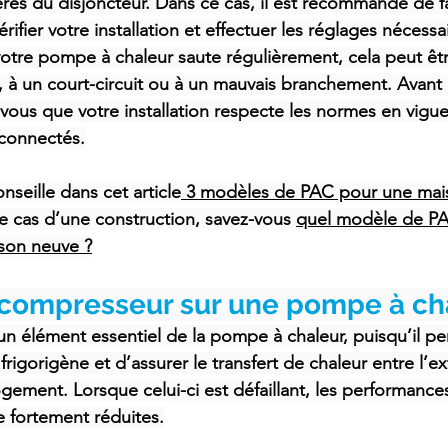
res du disjoncteur. Dans ce cas, il est recommandé de fa
rifier votre installation et effectuer les réglages nécessa
 votre pompe à chaleur saute régulièrement, cela peut êt
, à un court-circuit ou à un mauvais branchement. Avant 
ous que votre installation respecte les normes en vigue
 connectés.
nseille dans cet article
 3 modèles de PAC pour une mai
le cas d’une construction, savez-vous 
quel modèle de PAC
ison neuve ?
 compresseur sur une pompe à ch
n élément essentiel de la pompe à chaleur, puisqu’il p
frigorigène et d’assurer le transfert de chaleur entre l’ex
logement. Lorsque celui-ci est défaillant, les performance
e fortement réduites.