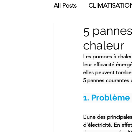
All Posts
CLIMATISATIO
5 pannes
ÉCONOMIES D'ÉNERGI
chaleur
Les pompes à chaleur
leur efficacité éne
elles peuvent tombe
5 pannes courantes
 
1. Problème 
L’une des principal
d’électricité. En effe