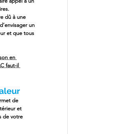
ire appel à un 
ires.
re dû à une 
d’envisager un 
ur et que tous 
son en 
 faut-il 
aleur
ermet de 
térieur et 
s de votre 