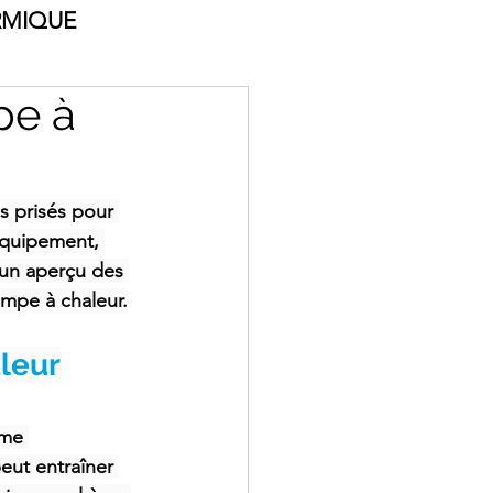
RMIQUE
pe à
s prisés pour 
équipement, 
un aperçu des 
ompe à chaleur.
aleur
ème 
peut entraîner 