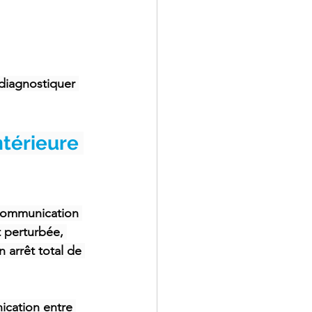
diagnostiquer 
térieure 
communication 
t perturbée, 
 arrêt total de 
cation entre 