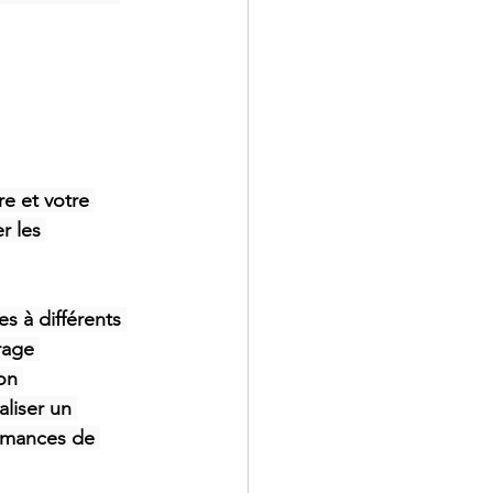
e et votre 
r les 
s à différents 
rage 
on 
liser un 
ormances de 