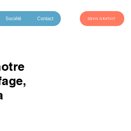
Société
Contact
DEVIS GRATUIT
notre
fage,
a