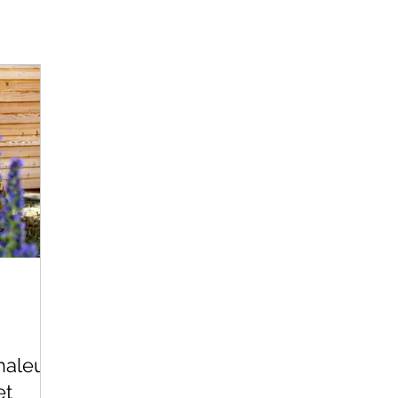
haleur
et