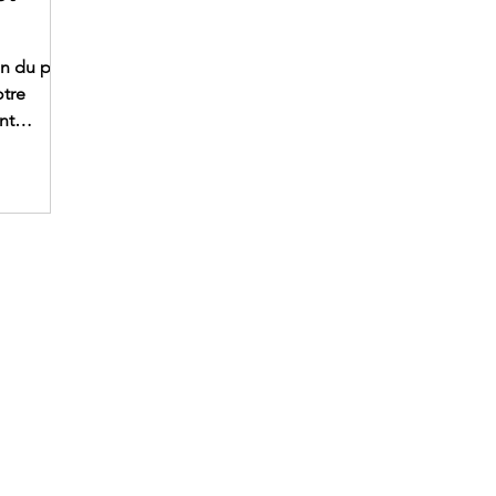
n du prix
otre
nt
ent de
age.
ement
lus. Le
rs
u
choisi.
es et les
 un œil
euvent
ctualités
Assistance
En 
Cont