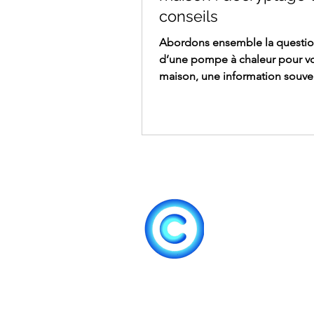
conseils
Abordons ensemble la questio
d’une pompe à chaleur pour v
maison, une information souve
sollicitée par ceux qui envisag
rénover leur système de chauff
Cette technologie écologiqu
responsable attire de plus en p
coût global dépend de plusieu
facteurs, notamment la taille d
logement et le type de pompe 
Explorons les options disponibl
coûts associés, tout en gardant
sur les aides financières qui p
alléger la f
Nos prestations
A
Gammes de produit