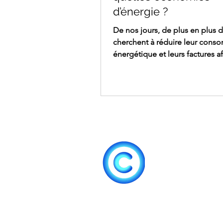
d’énergie ?
De nos jours, de plus en plus d
cherchent à réduire leur cons
énergétique et leurs factures a
protéger l’environnement et ré
économies. Parmi les solutions
et performantes disponibles su
marché, on retrouve la pompe 
air-air. Ce système de chauffag
présente de nombreux avanta
termes de rendement et d’insta
Découvrez comment il peut vo
permettre d’économiser de l’é
ainsi réduire votre impa
Nos prestations
A
Gammes de produit