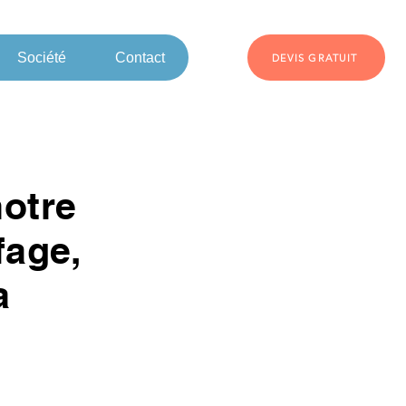
Société
Contact
DEVIS GRATUIT
notre
fage,
a