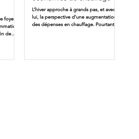
L’hiver approche à grands pas, et avec
lui, la perspective d’une augmentation
e foyers
des dépenses en chauffage. Pourtant, il
ommation
existe plusieurs astuces simples et
fin de
efficaces pour faire des économies
aliser des
d’énergie tout en conservant un intérieur
 durables
confortable. Découvrez 5 conseils
r le
pratiques pour réduire vos dépenses de
à chaleur
chauffage sans sacrifier votre bien-être.
e innovant
Dépenses de chauffage : adoptez une
ges en
température de base adéquate La
llation.
première étape pour réaliser des
us
économies de chauffage consiste à
nergie et
ctualités
Assistance
En 
Cont